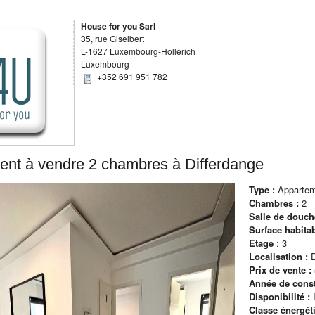
House for you Sarl
35, rue Giselbert
L-1627 Luxembourg-Hollerich
Luxembourg
+352 691 951 782
ent
à vendre
2 chambres à
Differdange
Type :
Apparte
Chambres :
2
Salle de douch
Surface habita
Etage
:
3
Localisation :
D
Prix de vente :
Année de const
Disponibilité :
Classe énergét