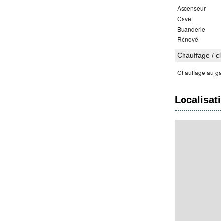
Ascenseur
Cave
Buanderie
Rénové
Chauffage / cl
Chauffage au g
Localisat