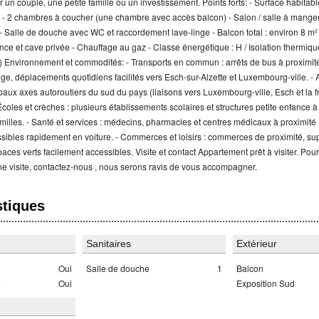
ur un couple, une petite famille ou un investissement. Points forts: - Surface habitab
 - 2 chambres à coucher (une chambre avec accès balcon) - Salon / salle à mange
 Salle de douche avec WC et raccordement lave-linge - Balcon total : environ 8 m²
ence et cave privée - Chauffage au gaz - Classe énergétique : H / Isolation thermique
) Environnement et commodités: - Transports en commun : arrêts de bus à proximité 
ge, déplacements quotidiens facilités vers Esch-sur-Alzette et Luxembourg-ville. - A
paux axes autoroutiers du sud du pays (liaisons vers Luxembourg-ville, Esch et la fr
 Écoles et crèches : plusieurs établissements scolaires et structures petite enfance à
illes. - Santé et services : médecins, pharmacies et centres médicaux à proximité ;
ssibles rapidement en voiture. - Commerces et loisirs : commerces de proximité, s
paces verts facilement accessibles. Visite et contact Appartement prêt à visiter. Pou
ne visite, contactez-nous , nous serons ravis de vous accompagner.
stiques
Sanitaires
Extérieur
Oui
Salle de douche
1
Balcon
e
Oui
Exposition Sud