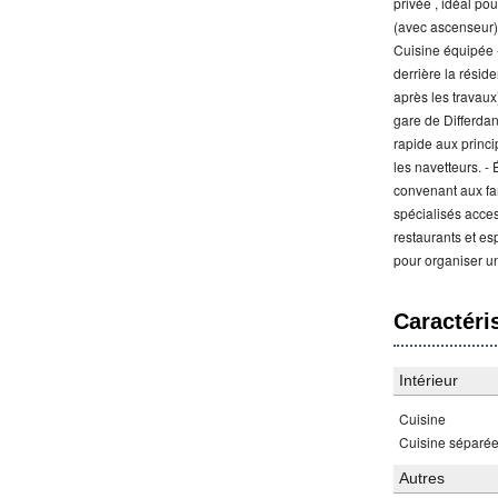
privée , idéal po
(avec ascenseur)
Cuisine équipée -
derrière la résid
après les travaux
gare de Differdan
rapide aux princi
les navetteurs. -
convenant aux fam
spécialisés acce
restaurants et es
pour organiser u
Caractéri
Intérieur
Cuisine
Cuisine séparé
Autres