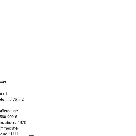
ment
e :
1
ble :
+/-75 m2
ifferdange
569 000 €
ruction :
1970
Immédiate
ique :
H H