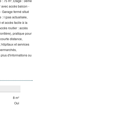
le : 75 m², Étage : 3ème
r avec accès balcon -
 - Garage fermé situé
 : I (pas actualisée,
et accès facile à la
ccès routier : accès
ontière), pratique pour
 courte distance,
 hôpitaux et services
upermarchés,
r plus d'informations ou
8 m²
Oui