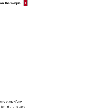
tion thermique :
I
3ème étage d'une
e fermé et une cave