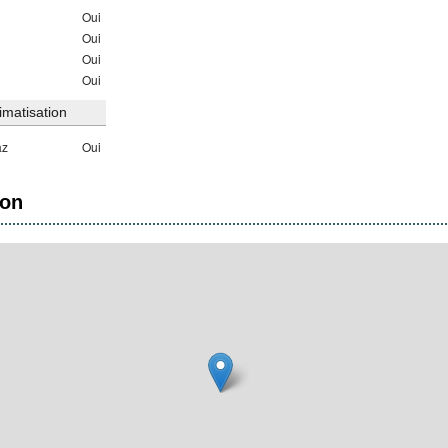
Oui
Oui
Oui
Oui
imatisation
az
Oui
ion