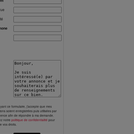
om
rue
té
hone
yant ce formulaire, j’accepte que mes
ions soient enregistrées puis utilisées par
gence afin de répondre à ma demande.
ez notre
politique de confidentialité
pour
e vos droits.