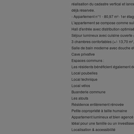
réalisation du cadastre vertical et l
déjà réservée.
- Appartement n°1 - 80,97 m²- 1er éta
L'appartement se compose comme suit
Hall d'entrée avec distribution optimis
Séjour lumineux avec cuisine ouverte (
3 chambres confortables (+/- 13,70 m²,
Salle de bain moderne avec douche 
Cave privative
Espaces communs :
Les résidents bénéficient également de
Local poubelles
Local technique
Local vélos
Buanderie commune
Les atouts
Résidence entièrement rénovée
Petite copropriété à taille humaine
Appartement lumineux et bien agencé
Idéal pour une famille ou un investisse
Localisation & accessibilité