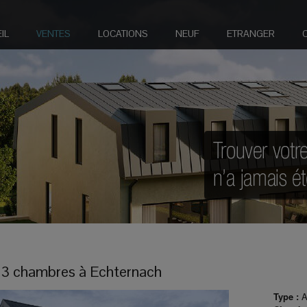
IL
VENTES
LOCATIONS
NEUF
ETRANGER
3 chambres à
Echternach
Type :
A