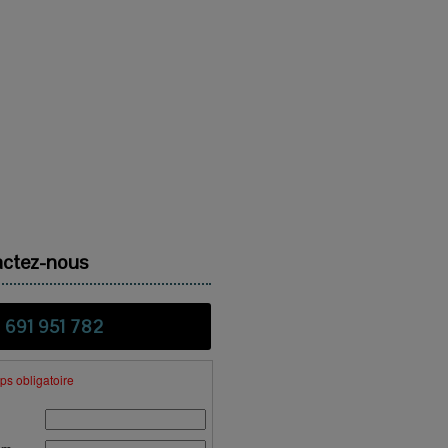
ctez-nous
 691 951 782
s obligatoire