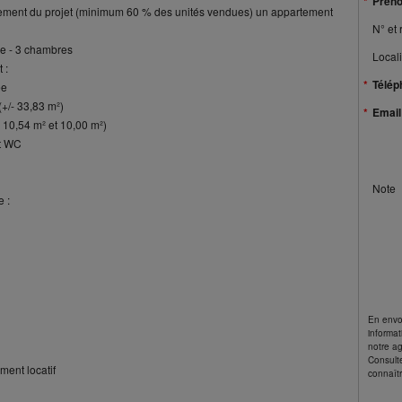
Prén
ancement du projet (minimum 60 % des unités vendues) un appartement
N° et 
ge - 3 chambres
Locali
 :
Télép
ée
+/- 33,83 m²)
Email
 10,54 m² et 10,00 m²)
et WC
Note
 :
En envo
informat
notre a
Consult
ment locatif
connaîtr