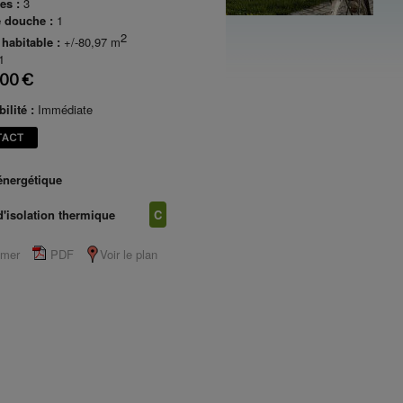
es :
3
e douche :
1
2
 habitable :
+/-80,97 m
1
00 €
ilité :
Immédiate
TACT
énergétique
A+
d'isolation thermique
C
imer
PDF
Voir le plan