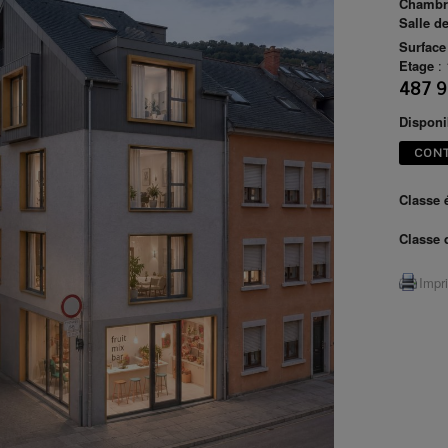
Chambr
Salle d
Surface
Etage
:
487 9
Disponib
CON
Classe 
Classe 
Impr