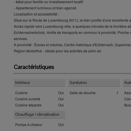
- Idéal pour famille ou investissement locatif
- Appartement lumineux et bien agencé
Localisation et accessibilité :
Situé sur la Route de Luxembourg (N11), le bien profite d'une excellente ac
Accès rapide vers Luxembourg-ville, à quelques minutes de la frontière a
Echternacherbrück). Arrêts de transports en commun à proximité. Proche 
services.
À proximité : Écoles et crèches, Centre historique d'Echternach, Supermarc
Région Mullerthal - idéale pour les activités de plein air.
Caractéristiques
Intérieur
Sanitaires
Aut
Cuisine
Oui
Salle de douche
1
Asc
Cuisine ouverte
Oui
Cav
Cuisine séparée
Oui
Bua
Chauffage / climatisation
Pompe à chaleur
Oui