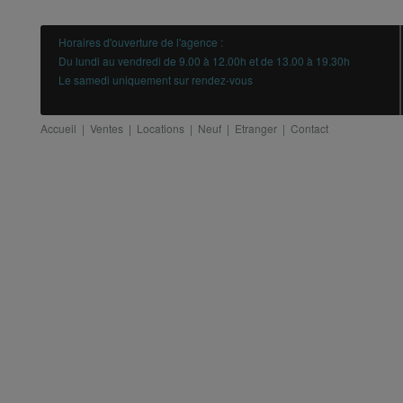
Horaires d'ouverture de l'agence :
Du lundi au vendredi de 9.00 à 12.00h et de 13.00 à 19.30h
Le samedi uniquement sur rendez-vous
Accueil
|
Ventes
|
Locations
|
Neuf
|
Etranger
|
Contact