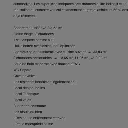
commodités. Les superficies indiquées sont données à titre indicatif et po
réalisation du cadastre vertical et lancement du projet (minimum 60 % d
déjà réservée.
Appartement N°2 : +/- 82, 53 m²
2ieme étage : 3 chambres
Il se compose comme suit :
Hall d'entrée avec distribution optimisée
Spacieux séjour lumineux avec cuisine ouverte, +/- 33,83 m²
3 chambres confortables : +/- 13,65 m², 11,26 m² , +/- 9,09 m²
Salle de bain moderne avec douche et WC
WC Separe
Cave privative
Les résidents bénéficient également de :
Local des poubelles
Local Technique
Local vélos
Buanderie commune
Les atouts du bien
- Résidence entièrement rénovée
- Petite copropriété calme