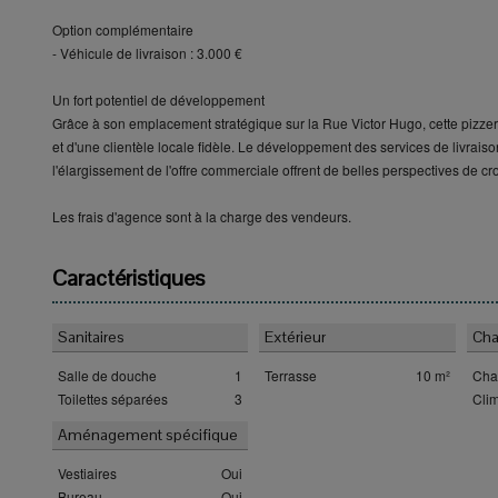
Option complémentaire
- Véhicule de livraison : 3.000 €
Un fort potentiel de développement
Grâce à son emplacement stratégique sur la Rue Victor Hugo, cette pizzer
et d'une clientèle locale fidèle. Le développement des services de livrais
l'élargissement de l'offre commerciale offrent de belles perspectives de cro
Les frais d'agence sont à la charge des vendeurs.
Caractéristiques
Sanitaires
Extérieur
Cha
Salle de douche
1
Terrasse
10 m²
Cha
Toilettes séparées
3
Clim
Aménagement spécifique
Vestiaires
Oui
Bureau
Oui