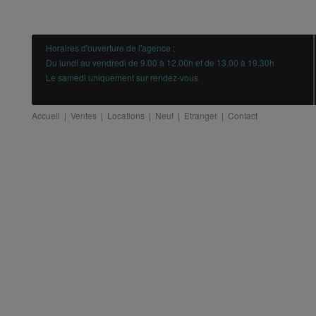
Horaires d'ouverture de l'agence :
Du lundi au vendredi de 9.00 à 12.00h et de 13.00 à 19.30h
Le samedi uniquement sur rendez-vous
Accueil
|
Ventes
|
Locations
|
Neuf
|
Etranger
|
Contact