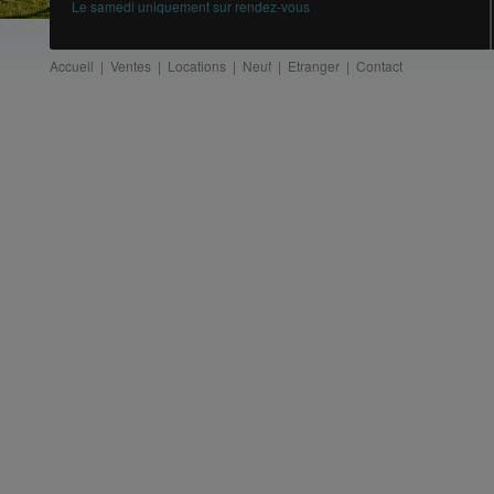
Le samedi uniquement sur rendez-vous
Accueil
|
Ventes
|
Locations
|
Neuf
|
Etranger
|
Contact