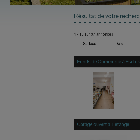
Résultat de votre recher
1 - 10 sur 37 annonces
Surface
|
Date
|
Fonds de Commerce à
Esch-s
Garage ouvert à
Tetange