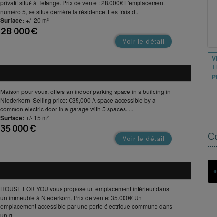
privatif situé à Tetange. Prix de vente : 28.000€ L'emplacement
numéro 5, se situe derrière la résidence. Les frais d...
Surface:
+/- 20 m²
28 000 €
Voir le détail
V
T
P
Maison pour vous, offers an indoor parking space in a building in
Niederkorn. Selling price: €35,000 A space accessible by a
common electric door in a garage with 5 spaces. ...
Surface:
+/- 15 m²
35 000 €
C
Voir le détail
+
HOUSE FOR YOU vous propose un emplacement intérieur dans
un immeuble à Niederkorn. Prix de vente: 35.000€ Un
emplacement accessible par une porte électrique commune dans
un g...