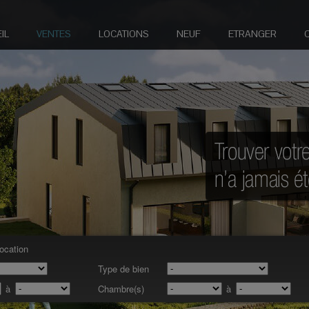
IL
VENTES
LOCATIONS
NEUF
ETRANGER
location
Type de bien
à
Chambre(s)
à