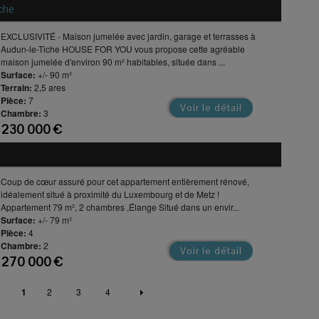
che
EXCLUSIVITÉ - Maison jumelée avec jardin, garage et terrasses à
Audun-le-Tiche HOUSE FOR YOU vous propose cette agréable
maison jumelée d'environ 90 m² habitables, située dans ...
Surface:
+/- 90 m²
Terrain:
2,5 ares
Pièce:
7
Voir le détail
Chambre:
3
230 000 €
Coup de cœur assuré pour cet appartement entièrement rénové,
idéalement situé à proximité du Luxembourg et de Metz !
Appartement 79 m², 2 chambres ,Élange Situé dans un envir...
Surface:
+/- 79 m²
Pièce:
4
Chambre:
2
Voir le détail
270 000 €
1
2
3
4