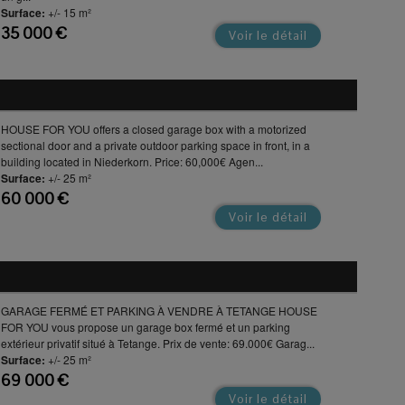
Surface:
+/- 15 m²
35 000 €
Voir le détail
HOUSE FOR YOU offers a closed garage box with a motorized
sectional door and a private outdoor parking space in front, in a
building located in Niederkorn. Price: 60,000€ Agen...
Surface:
+/- 25 m²
60 000 €
Voir le détail
GARAGE FERMÉ ET PARKING À VENDRE À TETANGE HOUSE
FOR YOU vous propose un garage box fermé et un parking
extérieur privatif situé à Tetange. Prix de vente: 69.000€ Garag...
Surface:
+/- 25 m²
69 000 €
Voir le détail