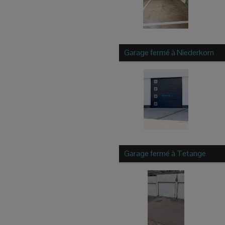
Garage fermé à
Niederkorn
Garage fermé à
Tetange