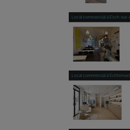
Local commercial à
Esch-sur-
Local commercial à
Echternac