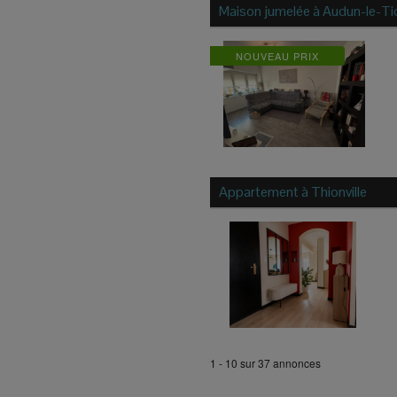
Maison jumelée à
Audun-le-Ti
NOUVEAU PRIX
Appartement à
Thionville
1 - 10 sur 37 annonces