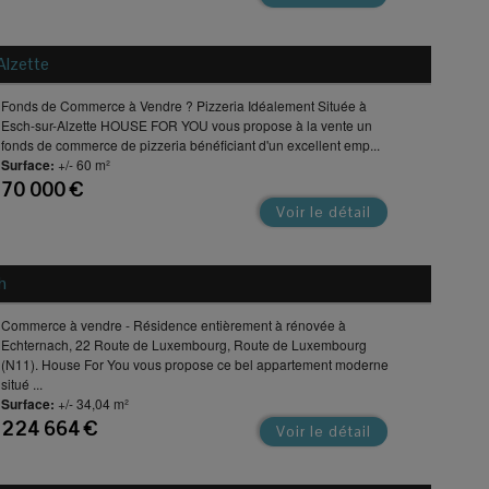
Alzette
Fonds de Commerce à Vendre ? Pizzeria Idéalement Située à
Esch-sur-Alzette HOUSE FOR YOU vous propose à la vente un
fonds de commerce de pizzeria bénéficiant d'un excellent emp...
Surface:
+/- 60 m²
70 000 €
Voir le détail
h
Commerce à vendre - Résidence entièrement à rénovée à
Echternach, 22 Route de Luxembourg, Route de Luxembourg
(N11). House For You vous propose ce bel appartement moderne
situé ...
Surface:
+/- 34,04 m²
224 664 €
Voir le détail