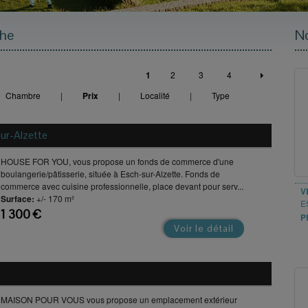
che
No
1
2
3
4
Chambre
|
Prix
|
Localité
|
Type
ur-Alzette
HOUSE FOR YOU, vous propose un fonds de commerce d'une
boulangerie/pâtisserie, située à Esch-sur-Alzette. Fonds de
commerce avec cuisine professionnelle, place devant pour serv...
V
Surface:
+/- 170 m²
E
1 300 €
P
Voir le détail
MAISON POUR VOUS vous propose un emplacement extérieur