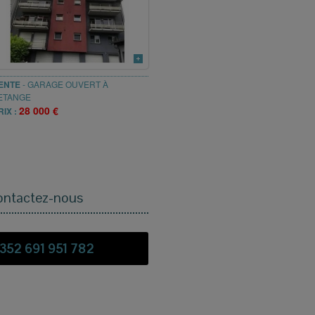
ENTE
-
GARAGE OUVERT
À
ETANGE
28 000 €
RIX :
ontactez-nous
352 691 951 782