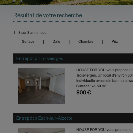
Résultat de votre recherche
1 - 3 sur 3 annonces
Surface
|
Date
|
Chambre
|
Prix
|
Entrepôt à
Troisvierges
HOUSE FOR YOU vous propose un l
Troisvierges. Un local d'environ 6
individuelle avec coin bureau et wc.
Surface:
+/- 60 m²
800 €
Entrepôt à
Esch-sur-Alzette
HOUSE FOR YOU vous propose un l