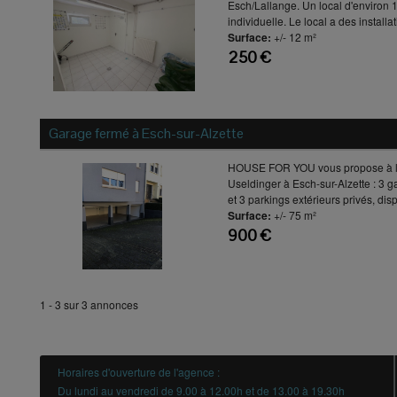
Esch/Lallange. Un local d'environ 
individuelle. Le local a des installat
Surface:
+/- 12 m²
250 €
Garage fermé à
Esch-sur-Alzette
HOUSE FOR YOU vous propose à la 
Useldinger à Esch-sur-Alzette : 3 g
et 3 parkings extérieurs privés, disp
Surface:
+/- 75 m²
900 €
1 - 3 sur 3 annonces
Horaires d'ouverture de l'agence :
Du lundi au vendredi de 9.00 à 12.00h et de 13.00 à 19.30h