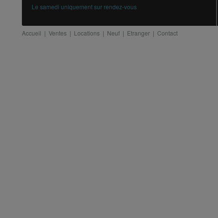
Le samedi uniquement sur rendez-vous
Accueil
|
Ventes
|
Locations
|
Neuf
|
Etranger
|
Contact