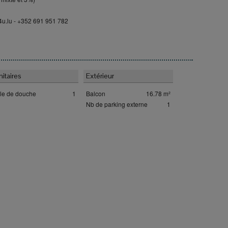
4u.lu - +352 691 951 782
nitaires
Extérieur
lle de douche
1
Balcon
16.78 m²
Nb de parking externe
1