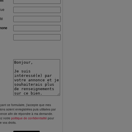
om
rue
té
hone
yant ce formulaire, j’accepte que mes
ions soient enregistrées puis utilisées par
gence afin de répondre à ma demande.
ez notre
politique de confidentialité
pour
e vos droits.