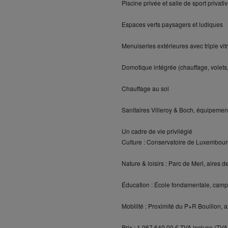
Piscine privée et salle de sport privati
Espaces verts paysagers et ludiques
Menuiseries extérieures avec triple vit
Domotique intégrée (chauffage, volets
Chauffage au sol
Sanitaires Villeroy & Boch, équipeme
Un cadre de vie privilégié
Culture : Conservatoire de Luxembourg
Nature & loisirs : Parc de Merl, aires d
Éducation : École fondamentale, camp
Mobilité : Proximité du P+R Bouillon, a
Prix : 1 067 640,00 € TVA incluse (TVA