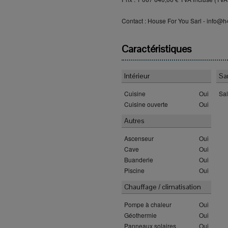
Contact : House For You Sarl - info@h
Caractéristiques
Intérieur
Sa
Cuisine
Oui
Sa
Cuisine ouverte
Oui
Autres
Ascenseur
Oui
Cave
Oui
Buanderie
Oui
Piscine
Oui
Chauffage / climatisation
Pompe à chaleur
Oui
Géothermie
Oui
Panneaux solaires
Oui