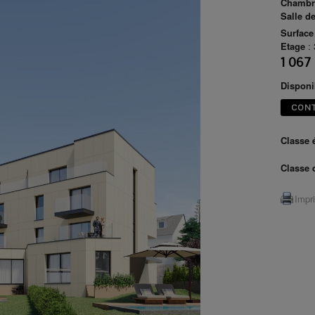
Chambr
Salle d
Surface
Etage
:
1 067
Disponib
CON
Classe 
Classe 
Impr