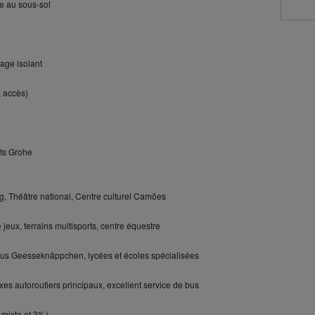
ve au sous-sol
rage isolant
, accès)
nts Grohe
, Théâtre national, Centre culturel Camões
e jeux, terrains multisports, centre équestre
us Geesseknäppchen, lycées et écoles spécialisées
xes autoroutiers principaux, excellent service de bus
 mixte et 3%)