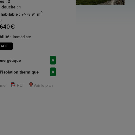
es :
2
e douche :
1
2
 habitable :
+/-78,91 m
3
 640 €
ilité :
Immédiate
TACT
énergétique
A
d'isolation thermique
A
imer
PDF
Voir le plan