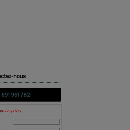
ctez-nous
 691 951 782
s obligatoire