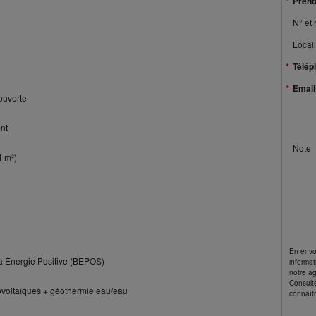
Prén
N° et 
Locali
Télép
Email
ouverte
nt
Note
4 m²)
En envo
à Énergie Positive (BEPOS)
informat
notre a
Consult
ovoltaïques + géothermie eau/eau
connaîtr